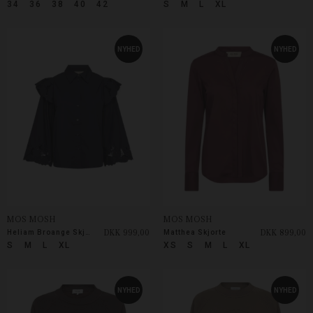
34
36
38
40
42
S
M
L
XL
NYHED
NYHED
MOS MOSH
MOS MOSH
DKK 999,00
DKK 899,00
Heliam Broange Skjorte
Matthea Skjorte
S
M
L
XL
XS
S
M
L
XL
NYHED
NYHED