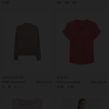
S/M
36
38
40
LEVETE ROOM
MARTA
DKK 499,00
DKK 349,00
NUKA Sweatshirt
Bellissima bluse
S
M
L
S/M
L/XL