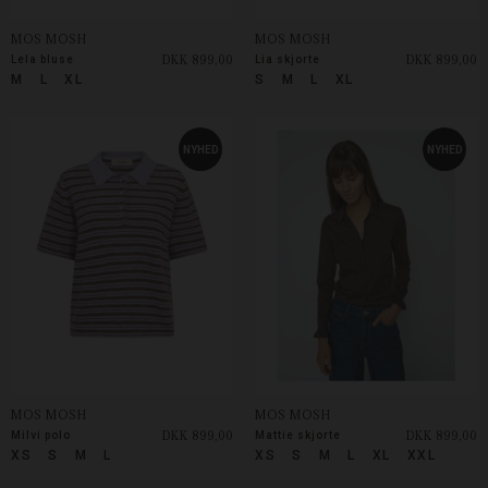
MOS MOSH
MOS MOSH
DKK 899,00
DKK 899,00
Lela bluse
Lia skjorte
M
L
XL
S
M
L
XL
NYHED
NYHED
MOS MOSH
MOS MOSH
DKK 899,00
DKK 899,00
Milvi polo
Mattie skjorte
XS
S
M
L
XS
S
M
L
XL
XXL