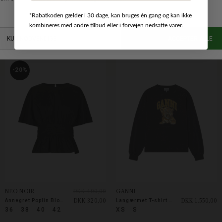
*
Rabatkoden gælder i 30 dage, kan bruges én gang og kan ikke
LEVETE ROOM
NEO NOIR
DKK 600,00
kombineres med andre tilbud eller i forvejen nedsatte varer.
DKK 599,00
DKK 480,00
NUKA Sweatshirt
Liza Laceflower bluse
M
L
XL
34
36
38
40
42
-20%
NEO NOIR
DKK 400,00
GANNI
DKK 320,00
DKK 1.550,00
Annegret Poplin Blouse
Langærmet T-shirt med tiger
36
38
40
42
XS
S