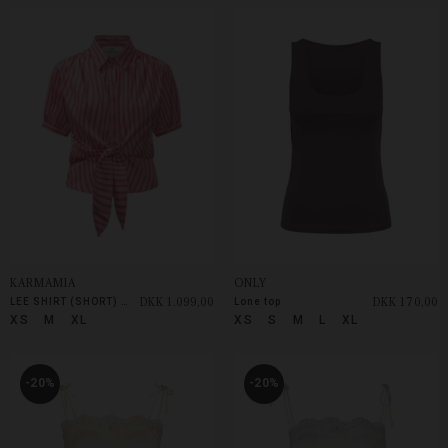
KARMAMIA
ONLY
DKK 1.099,00
DKK 170,00
LEE SHIRT (SHORT) CANDY STRIPE
Lone top
XS
M
XL
XS
S
M
L
XL
-20%
-20%