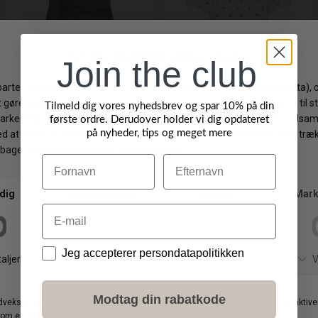
Join the club
CO COUTURE
NEO NOIR
DKK 400,00
Tilmeld dig vores nyhedsbrev og spar 10% på din
DKK 599,00
DKK 320,00
Luna pleat top
Torana Dotted bluse
første ordre. Derudover holder vi dig opdateret
XS
S
M
36
38
40
på nyheder, tips og meget mere
Navn
Efternavn
-20%
Email
Data
Jeg accepterer persondatapolitikken
Modtag din rabatkode