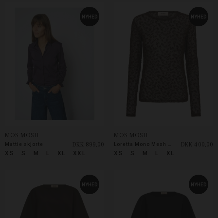
NYHED
NYHED
MOS MOSH
MOS MOSH
DKK 899,00
DKK 400,00
Mattie skjorte
Loretta Mono Mesh Blouse
XS
S
M
L
XL
XXL
XS
S
M
L
XL
NYHED
NYHED