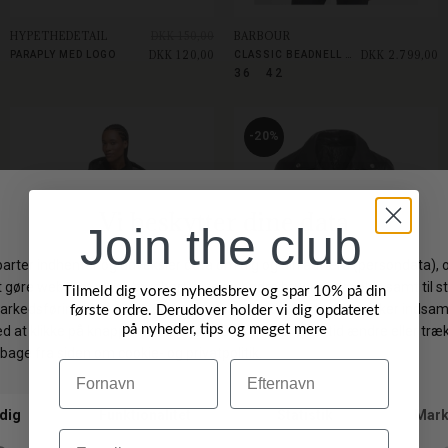
HYPETHEDETAIL
DKK 150,00
BARBOUR
DKK 120,00
DKK 2.799,00
PARAPLY MED LOGO
CLASSIC BEADNELL JAKKE
36
42
-20%
Join the club
Tilmeld dig vores nyhedsbrev og spar 10% på din
første ordre. Derudover holder vi dig opdateret
på nyheder, tips og meget mere
Navn
Efternavn
BARBOUR
NOTYZ
DKK 1.699,00
DKK 2.900,00
DKK 1.359,20
MEREDITH QUILTED JAKKE SORT
BIKER JACKET BLACK
42
42
Email