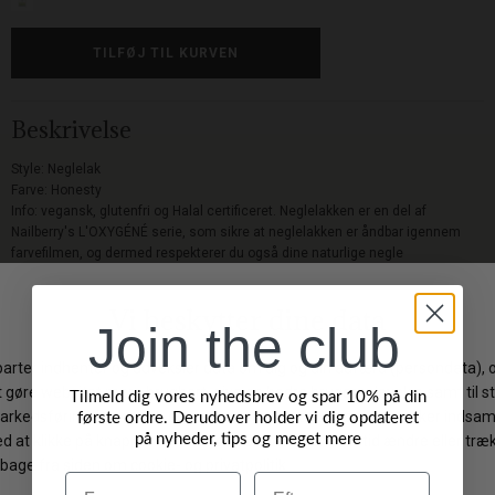
Beskrivelse
Style: Neglelak
Farve: Honesty
Info: vegansk, glutenfri og Halal certificeret. Neglelakken er en del af
Nailberry's L'OXYGÉNÉ serie, som sikre at neglelakken er åndbar igennem
farvefilmen, og dermed respekterer du også dine naturlige negle
Join the club
Levering: 1-3 hverdage
Gratis fragt på ordrer over 499 DKK
Gratis ombytning
Tilmeld dig vores nyhedsbrev og spar 10% på din
første ordre. Derudover holder vi dig opdateret
Byt/Returner i vores butik
på nyheder, tips og meget mere
Navn
Efternavn