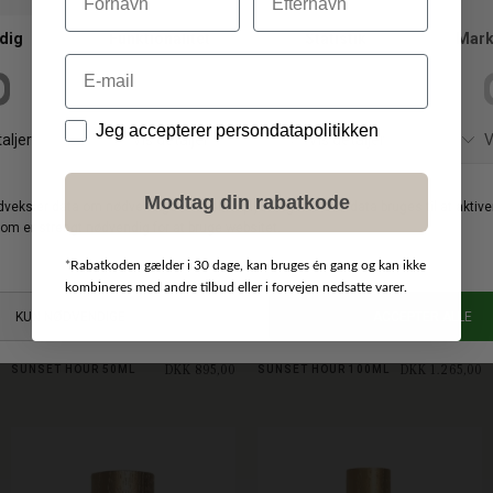
Vi anbefaler også
Email
Data
Jeg accepterer persondatapolitikken
Modtag din rabatkode
*
Rabatkoden gælder i 30 dage, kan bruges én gang og kan ikke
kombineres med andre tilbud eller i forvejen nedsatte varer.
GOLDFIELD & BANKS
GOLDFIELD & BANKS
DKK 895,00
DKK 1.265,00
SUNSET HOUR 50ML
SUNSET HOUR 100ML