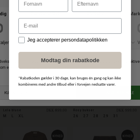
Vi anbefaler også
Email
NYHED
NYHED
Data
Jeg accepterer persondatapolitikken
Modtag din rabatkode
*
Rabatkoden gælder i 30 dage, kan bruges én gang og kan ikke
kombineres med andre tilbud eller i forvejen nedsatte varer.
MOS MOSH
MOS MOSH
DKK 899,00
DKK 999,00
Lela bluse
Rosy bukser
M
L
XL
26
27
28
29
31
NYHED
NYHED