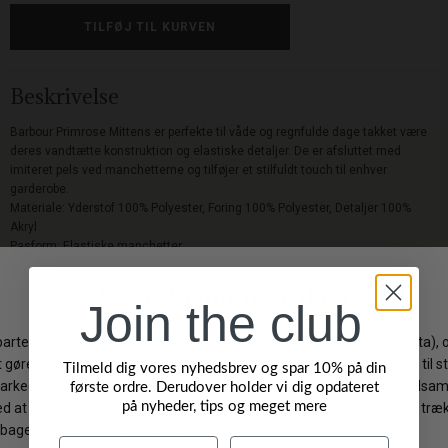
Beskrivelse
Barbour Primrose Mittens er perfekte til våde og regnfulde dage takket være
deres vandtætte konstruktion og elastiske detaljer. De er afsluttet med
imiteret pels ved manchetterne og tilføjer et stilfuldt touch til enhver
garderobe.
Materiale: Yderstof 100% Polyester, Foring 100% Polyester, Detaljer 100%
Akryl
Pasform: Elastiske manchetter
Pleje: Må ikke vaskes, rengøres med svamp
Join the club
Levering: 1-3 hverdage
Gratis fragt på ordrer over 499 DKK
Tilmeld dig vores nyhedsbrev og spar 10% på din
Gratis ombytning
første ordre. Derudover holder vi dig opdateret
Byt/Returner i vores butik
på nyheder, tips og meget mere
Navn
Efternavn