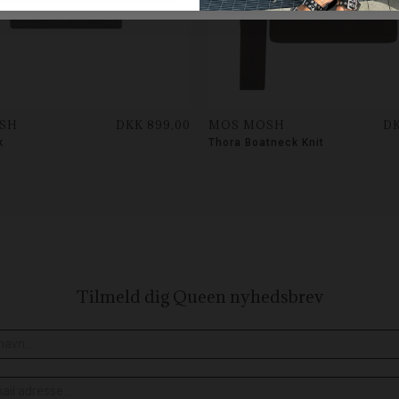
SH
DKK 899,00
MOS MOSH
DK
k
Thora Boatneck Knit
Tilmeld dig Queen
nyhedsbrev