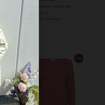
Levering: 1-3 hverdage
Gratis fragt på ordrer over 499 DKK
Gratis ombytning
Byt/Returner i vores butik
NYHED
NYHED