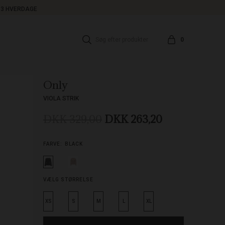
1-3 HVERDAGE
0
Only
VIOLA STRIK
DKK 329,00
DKK 263,20
FARVE:
BLACK
VÆLG STØRRELSE
XS
S
M
L
XL