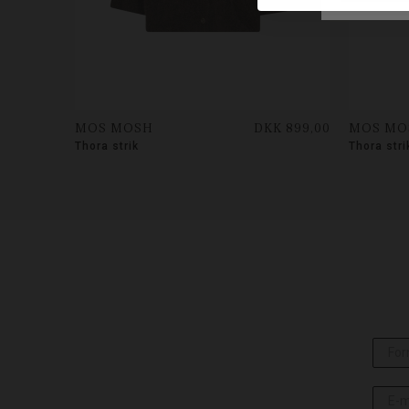
MOS MOSH
DKK 899,00
MOS MO
Thora strik
Thora stri