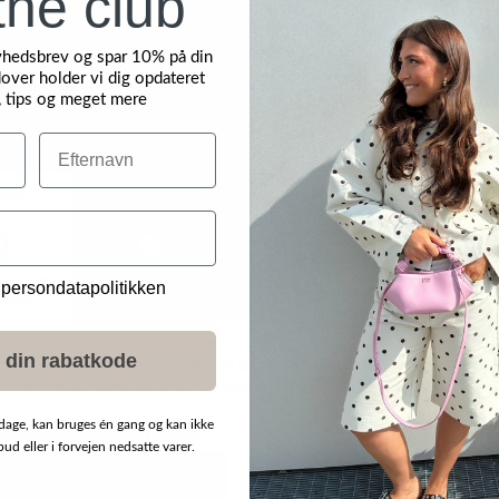
the club
yhedsbrev og spar 10% på din
over holder vi dig opdateret
, tips og meget mere
Efternavn
NYHED
 persondatapolitikken
 din rabatkode
dage, kan bruges én gang og kan ikke
d eller i forvejen nedsatte varer.