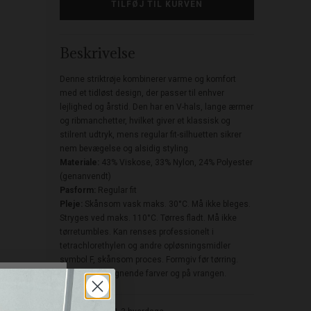
Beskrivelse
Denne striktrøje kombinerer varme og komfort
med et tidløst design, der passer til enhver
lejlighed og årstid. Den har en V-hals, lange ærmer
og ribmanchetter, hvilket giver et klassisk og
stilrent udtryk, mens regular fit-silhuetten sikrer
nem bevægelse og alsidig styling.
Materiale:
43% Viskose, 33% Nylon, 24% Polyester
(genanvendt)
Pasform:
Regular fit
Pleje:
Skånsom vask maks. 30°C. Må ikke bleges.
Stryges ved maks. 110°C. Tørres fladt. Må ikke
tørretumbles. Kan renses professionelt i
tetrachlorethylen og andre opløsningsmidler
symbol F, skånsom proces. Formgiv før tørring.
Vaskes med lignende farver og på vrangen.