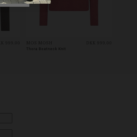
K 999,00
MOS MOSH
DKK 999,00
Thora Boatneck Knit