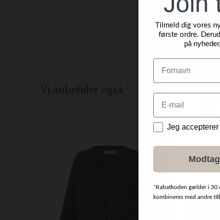
Join 
Tilmeld dig vores n
første ordre. Derud
på nyheder
Navn
Vi anbefaler også
Email
NYHED
Data
Jeg accepterer
Modtag
*
Rabatkoden gælder i 30 
kombineres med andre tilbu