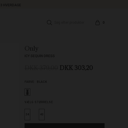
1-3 HVERDAGE
0
Only
ICY SEQUIN DRESS
DKK 379,00
DKK 303,20
FARVE:
BLACK
VÆLG STØRRELSE
34
40