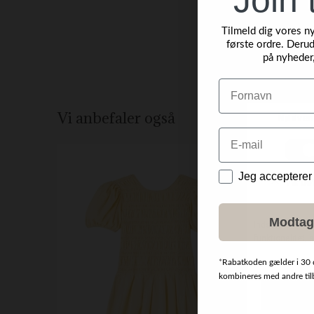
Tilmeld dig vores n
første ordre. Derud
på nyheder
Navn
Vi anbefaler også
Email
Data
Jeg accepterer
Modtag
*
Rabatkoden gælder i 30 
kombineres med andre tilbu