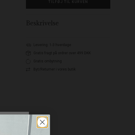
Beskrivelse
Levering: 1-3 hverdage
Gratis fragt på ordrer over 499 DKK
Gratis ombytning
Byt/Returner i vores butik