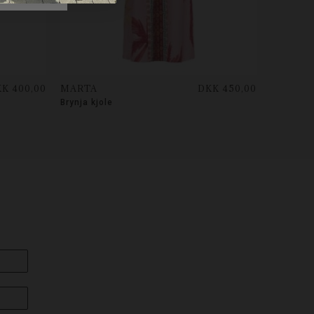
K 400,00
MARTA
DKK 450,00
Brynja kjole