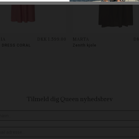
IA
DKK 1.599,00
MARTA
DK
 DRESS CORAL
Zenith kjole
Tilmeld dig Queen
nyhedsbrev