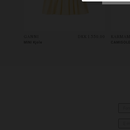
GANNI
DKK 1.550,00
KARMAM
MINI Kjole
CAMISOLE