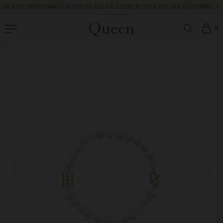
|
GRATIS OMBYTNING
|
GRATIS FRAGT PÅ ORDRER OVER 499 DKK |
LEVERING: 1-
3 HVERDAGE
0