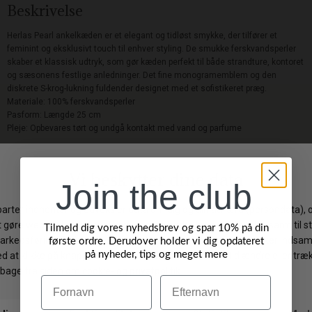
Beskrivelse
Herlas Pearl ankelkæden er et elegant og tidløst smykke, der tilfører et
feminint og eksklusivt touch til enhver styling. De smukke ferskvandsperler
skaber et klassisk udtryk, som gør kæden perfekt til både strandture, kontoret
og sæsonens festlige anledninger. Det fine monogramemblem og den
diskrete S-krog-lukning fuldender designet med et sofistikeret præg.
Materiale: 100% ferskvandsperler
Pasform: Længde 25 cm
Pleje: Opbevares tørt og undgå kontakt med vand og parfume
Levering: 1-3 hverdage
Join the club
Gratis fragt på ordrer over 499 DKK
Gratis ombytning
Byt/Returner i vores butik
Tilmeld dig vores nyhedsbrev og spar 10% på din
første ordre. Derudover holder vi dig opdateret
på nyheder, tips og meget mere
Vi anbefaler også
Navn
Efternavn