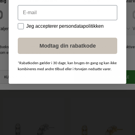
-30%
Email
Data
Jeg accepterer persondatapolitikken
Modtag din rabatkode
*
Rabatkoden gælder i 30 dage, kan bruges én gang og kan ikke
kombineres med andre tilbud eller i forvejen nedsatte varer.
BY MALENE BIRGER
DKK 1.500,00
EDBLAD
DKK 1.050,00
DKK 599,00
Chanlas messingbælte
LILO BRACELET MULTI
SMALL
LARGE