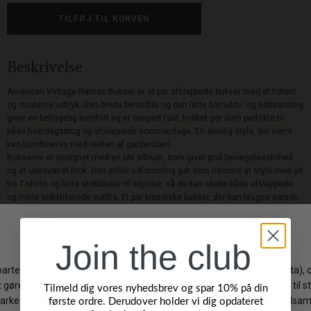
Beskrivelse
American Vintage Namaz Bukser er et par afslappede bukser med et tidløst
og moderne udtryk. Den brede benvidde og den lette bomulds- og hørblanding
giver en behagelig komfort og et elegant fald, hvilket gør dem perfekte til
både hverdagsbrug og afslappede sommerdage. En alsidig style, der nemt
kan kombineres med resten af garderoben.
Bukserne er designet med en løs silhuet, som giver god bevægelsesfrihed
og et ubesværet look. Den enkle udformning gør dem nemme at style med alt
fra T-shirts og lette strikbluser til skjorter, så du kan skabe både afslappede
og mere sofistikerede outfits. Et par klassiske bukser, der kan bruges sæson
efter sæson.
Kvalitet:
80% bomuld, 20% hør.
Pasform:
Afslappet pasform. Vi anbefaler, at du vælger din normale størrelse.
Join the club
Vaskeanvisning:
Vaskes efter anvisning på produktets etikette.
Levering: 1-3 hverdage
Tilmeld dig vores nyhedsbrev og spar 10% på din
første ordre. Derudover holder vi dig opdateret
Gratis fragt på ordrer over 499 DKK