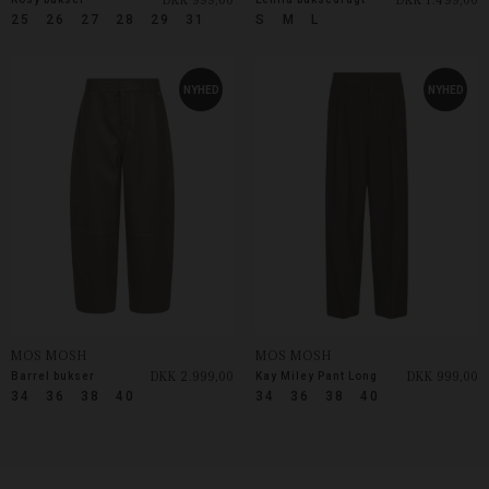
25
26
27
28
29
31
S
M
L
NYHED
NYHED
MOS MOSH
MOS MOSH
DKK 2.999,00
DKK 999,00
Barrel bukser
Kay Miley Pant Long
34
36
38
40
34
36
38
40