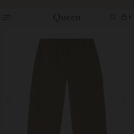
|
GRATIS OMBYTNING
|
GRATIS FRAGT PÅ ORDRER OVER 499 DKK |
LEVERING: 1-
3 HVERDAGE
0