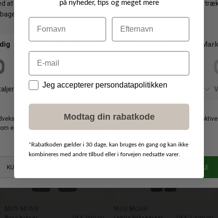
på nyheder, tips og meget mere
Gratis ombytning
Navn
Efternavn
Byt/Returner i vores butik
Email
Vi anbefaler også
Data
Jeg accepterer persondatapolitikken
NYHED
NYHED
Modtag din rabatkode
*
Rabatkoden gælder i 30 dage, kan bruges én gang og kan ikke
kombineres med andre tilbud eller i forvejen nedsatte varer.
MOS MOSH
MOS MOSH
DKK 999,00
DKK 1.499,00
Rosy bukser
Lehila buksedragt