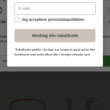
Email
Data
Jeg accepterer persondatapolitikken
Modtag din rabatkode
*
Rabatkoden gælder i 30 dage, kan bruges én gang og kan ikke
kombineres med andre tilbud eller i forvejen nedsatte varer.
BY MALENE BIRGER
DKK 1.500,00
BY MALENE BIRGER
DKK 900,00
DKK 1.050,00
DKK 450,00
Chanlas messingbælte
Herlas Pearl ankelkæde