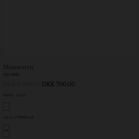
Maanesten
GIGI RING
DKK 1.000,00
DKK 700,00
FARVE:
GULD
VÆLG STØRRELSE
49