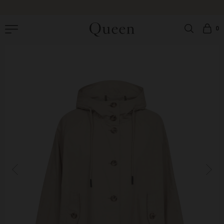
|
GRATIS OMBYTNING
|
GRATIS FRAGT PÅ ORDRER OVER 499 DKK |
LEVERING: 1-
3 HVERDAGE
0