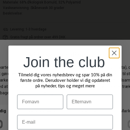
Materiale:
68% Økologisk Bomuld,
32% Polyamid
Vaskeanvisning: Skånevask 30 grader
Beskrivelse:
Levering: 1-3 hverdage
Gratis fragt på ordrer over 499 DKK
Gratis ombytning
Byt/Returner i vores butik
Join the club
Vi anbefaler også
Tilmeld dig vores nyhedsbrev og spar 10% på din
første ordre. Derudover holder vi dig opdateret
på nyheder, tips og meget mere
NYHED
NYHED
Navn
Efternavn
Email