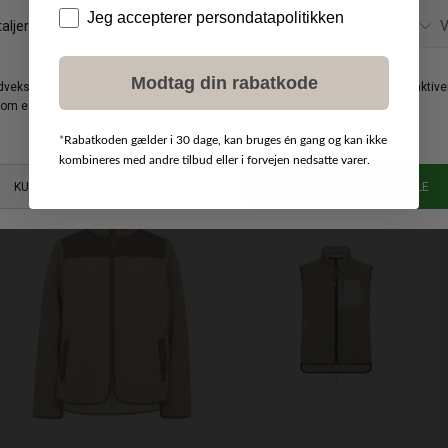
Data
Jeg accepterer persondatapolitikken
Modtag din rabatkode
MOS MOSH
MOS MOSH
DKK 2.299,00
DKK 1.099,00
Alva Loisa Mock Neck Frakke
Elisa Eli Teddyjakke
*
Rabatkoden gælder i 30 dage, kan bruges én gang og kan ikke
XS
S
M
L
XL
XS
S
M
L
kombineres med andre tilbud eller i forvejen nedsatte varer.