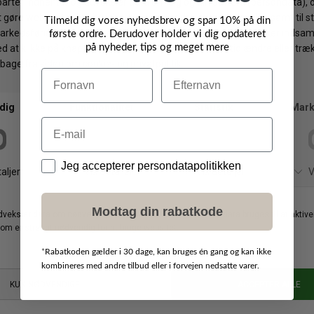
uden tvivl Wheat samt Konges Sløjd.
Tilmeld dig vores nyhedsbrev og spar 10% på din
første ordre. Derudover holder vi dig opdateret
på nyheder, tips og meget mere
Navn
Efternavn
Tilmeld dig Queen
nyhedsbrev
Email
Data
Jeg accepterer persondatapolitikken
Modtag din rabatkode
TILMELD
*
Rabatkoden gælder i 30 dage, kan bruges én gang og kan ikke
kombineres med andre tilbud eller i forvejen nedsatte varer.
Butik
Webshop
Alle hverdage: 10.00 - 20.00
Man - Tirs: 11.00 - 13.00