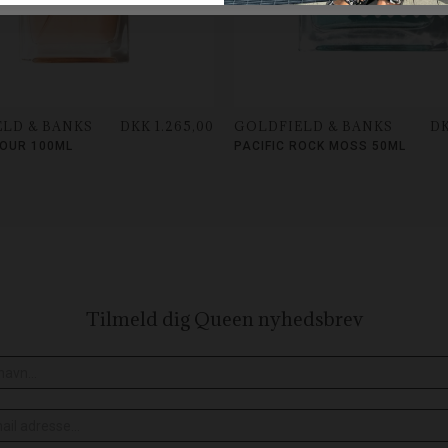
LD & BANKS
DKK 1.265,00
GOLDFIELD & BANKS
DK
OUR 100ML
PACIFIC ROCK MOSS 50ML
Tilmeld dig Queen
nyhedsbrev