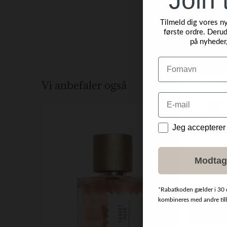
Tilmeld dig vores n
første ordre. Derud
på nyheder
Navn
Vi anbefaler også
Email
Data
Jeg accepterer
Modtag
*
Rabatkoden gælder i 30 
kombineres med andre tilbu