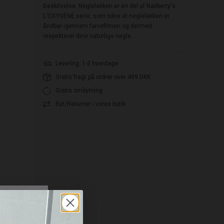
Beskrivelse: Neglelakken er en del af Nailberry's
L'OXYGÉNÉ serie, som sikre at neglelakken er
åndbar igennem farvefilmen og dermed
respekterer dine naturlige negle.
Levering: 1-3 hverdage
Gratis fragt på ordrer over 499 DKK
Gratis ombytning
Byt/Returner i vores butik