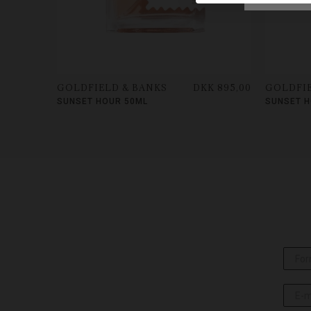
GOLDFIELD & BANKS
DKK 895,00
GOLDFIE
SUNSET HOUR 50ML
SUNSET H