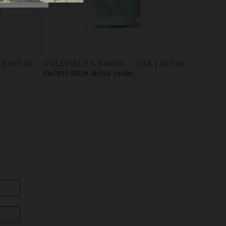
K 895,00
GOLDFIELD & BANKS
DKK 1.265,00
PACIFIC ROCK MOSS 100ML