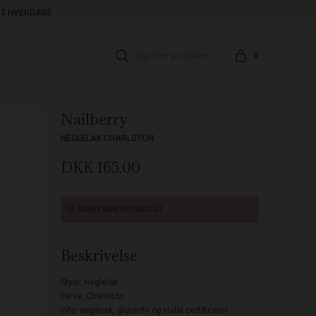
1-3 HVERDAGE
0
Nailberry
NEGLELAK CHARLSTON
DKK 165,00
DENNE VARE ER UDSOLGT
Beskrivelse
Style: Neglelak
Farve: Charlston
Info:
vegansk, glutenfri og Halal certificeret.