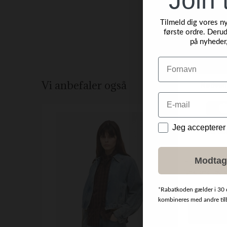
Tilmeld dig vores n
første ordre. Derud
på nyheder
Navn
Vi anbefaler også
Email
NYHED
Data
Jeg accepterer
Modtag
*
Rabatkoden gælder i 30 
kombineres med andre tilbu