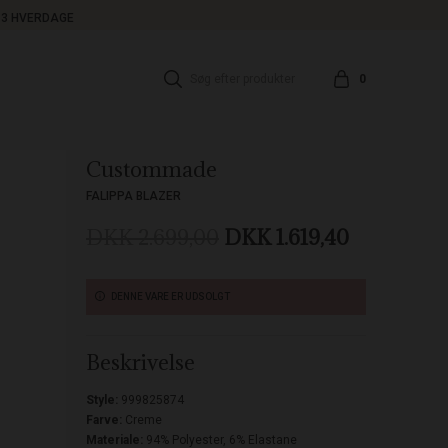
1-3 HVERDAGE
0
Custommade
FALIPPA BLAZER
DKK 2.699,00
DKK 1.619,40
DENNE VARE ER UDSOLGT
Beskrivelse
Style:
999825874
Farve:
Creme
Materiale:
94% Polyester, 6% Elastane