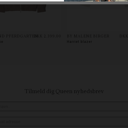
ND PFERDGARTEN
DKK 2.399,00
BY MALENE BIRGER
DKK
ke
Harriet blazer
Tilmeld dig Queen
nyhedsbrev