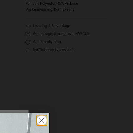
For: 55% Polyester, 45% Viskose
Vaskeanvisning:
Kemisk rens
Levering: 1-3 hverdage
Gratis fragt på ordrer over 499 DKK
Gratis ombytning
Byt/Returner i vores butik