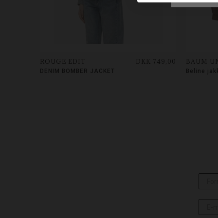
ROUGE EDIT
DKK 749,00
BAUM U
DENIM BOMBER JACKET
Beline jak