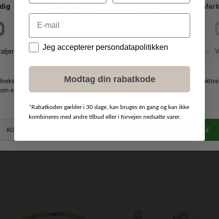
-30%
-50%
Email
Data
Jeg accepterer persondatapolitikken
Modtag din rabatkode
*
Rabatkoden gælder i 30 dage, kan bruges én gang og kan ikke
kombineres med andre tilbud eller i forvejen nedsatte varer.
BY MALENE BIRGER
DKK 1.500,00
BY MALENE BIRGER
DKK 900,00
DKK 1.050,00
DKK 450,00
Chanlas messingbælte
Herlas Pearl ankelkæde