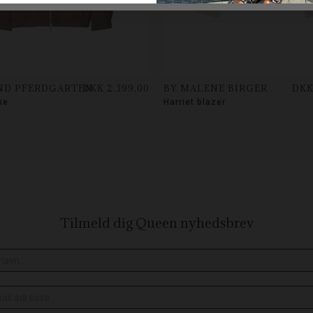
ND PFERDGARTEN
DKK 2.399,00
BY MALENE BIRGER
DKK
ke
Harriet blazer
Tilmeld dig Queen
nyhedsbrev