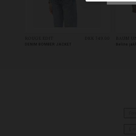
ROUGE EDIT
DKK 749,00
BAUM U
DENIM BOMBER JACKET
Beline jak