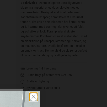
Beskrivelse:
Denne elegante sorte figursyede
blazer fra Imperial er et klassisk valg med et
moderne twist. Designet er dobbeltradet med
satinbetrukne knapper, som tilføjer et luksuriøst
touch til det enkle snit. Blazeren har flotte revers
og 3/4 ærmer med opsmøg, der giver et stilfuldt
og sofistikeret look. Foran pryder diskrete
snydelommer. Kombinationen af materialer – med
en blank finish på knapper, lommer og i nakken, og
en mat, struktureret overflade på resten – skaber
en smuk kontrast. Denne alsidige blazer er perfekt
til både hverdagsbrug og festlige lejligheder.
Levering: 1-3 hverdage
Gratis fragt på ordrer over 499 DKK
Gratis ombytning
Byt/Returner i vores butik