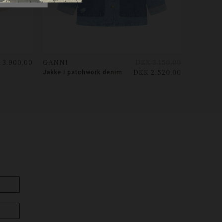
 3.900,00
GANNI
DKK 3.150,00
DKK 2.520,00
Jakke i patchwork denim