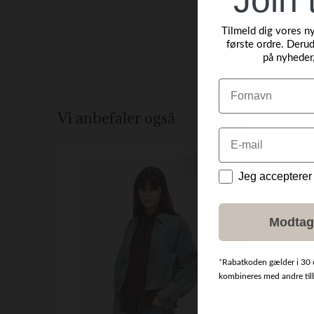
Tilmeld dig vores n
første ordre. Derud
på nyheder
Navn
Vi anbefaler også
Email
NYHED
Data
Jeg accepterer
Modtag
*
Rabatkoden gælder i 30 
kombineres med andre tilbu