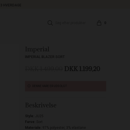
1-3 HVERDAGE
0
Imperial
IMPERIAL BLAZER SORT
DKK 1.499,00
DKK 1.199,20
DENNE VARE ER UDSOLGT
Beskrivelse
Style:
JU25
Farve:
Sort
Materiale:
97% polyester, 3% elastane