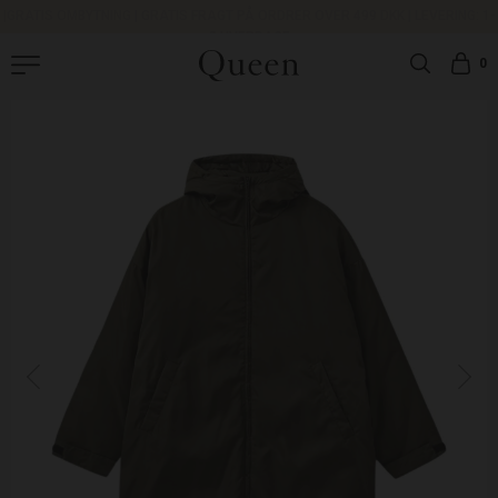
|
GRATIS OMBYTNING
|
GRATIS FRAGT PÅ ORDRER OVER 499 DKK |
LEVERING: 1-
3 HVERDAGE
0