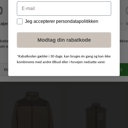
Email
Data
Jeg accepterer persondatapolitikken
Modtag din rabatkode
*
Rabatkoden gælder i 30 dage, kan bruges én gang og kan ikke
kombineres med andre tilbud eller i forvejen nedsatte varer.
MOS MOSH
MOS MOSH
DKK 2.299,00
DKK 1.099,00
Alva Loisa Mock Neck Frakke
Elisa Eli Teddyjakke
XS
S
M
L
XL
XS
S
M
L