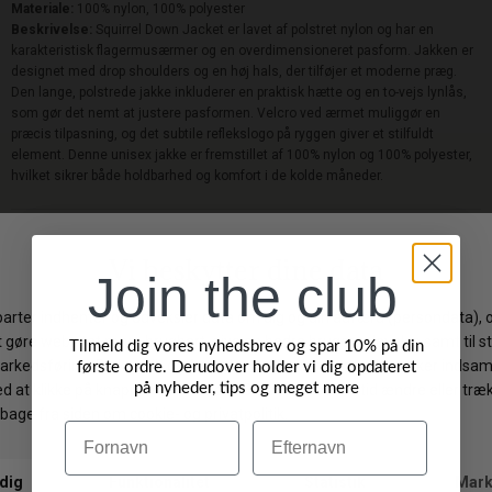
Materiale:
100% nylon, 100% polyester
Beskrivelse:
Squirrel Down Jacket er lavet af polstret nylon og har en
karakteristisk flagermusærmer og en overdimensioneret pasform. Jakken er
designet med drop shoulders og en høj hals, der tilføjer et moderne præg.
Den lange, polstrede jakke inkluderer en praktisk hætte og en to-vejs lynlås,
som gør det nemt at justere pasformen. Velcro ved ærmet muliggør en
præcis tilpasning, og det subtile reflekslogo på ryggen giver et stilfuldt
element. Denne unisex jakke er fremstillet af 100% nylon og 100% polyester,
hvilket sikrer både holdbarhed og komfort i de kolde måneder.
Levering: 1-3 hverdage
Gratis fragt på ordrer over 499 DKK
Join the club
Gratis ombytning
Byt/Returner i vores butik
Tilmeld dig vores nyhedsbrev og spar 10% på din
første ordre. Derudover holder vi dig opdateret
på nyheder, tips og meget mere
Vi anbefaler også
Navn
Efternavn
NYHED
NYHED