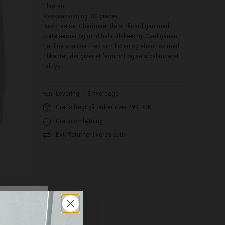
Elastan
Vaskeanvisning: 30 grader
Beskrivelse: Charmerende strikcardigan med
korte ærmer og rund halsudskæring. Cardiganen
har fine knapper med similisten og afsluttes med
ribkanter, der giver et feminint og velafbalanceret
udtryk.
Levering: 1-3 hverdage
Gratis fragt på ordrer over 499 DKK
Gratis ombytning
Byt/Returner i vores butik