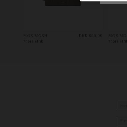
MOS MOSH
DKK 899,00
MOS MO
Thora strik
Thora stri