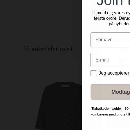
Tilmeld dig vores n
første ordre. Derud
på nyheder
Navn
Vi anbefaler også
Email
NYHED
Data
Jeg accepterer
Modtag
*
Rabatkoden gælder i 30 
kombineres med andre tilbu