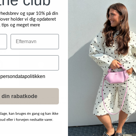
yhedsbrev og spar 10% på din
over holder vi dig opdateret
, tips og meget mere
Efternavn
NYHED
 persondatapolitikken
 din rabatkode
dage, kan bruges én gang og kan ikke
d eller i forvejen nedsatte varer.