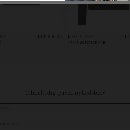
SH
DKK 899,00
MOS MOSH
DK
k
Thora Boatneck Knit
Tilmeld dig Queen
nyhedsbrev