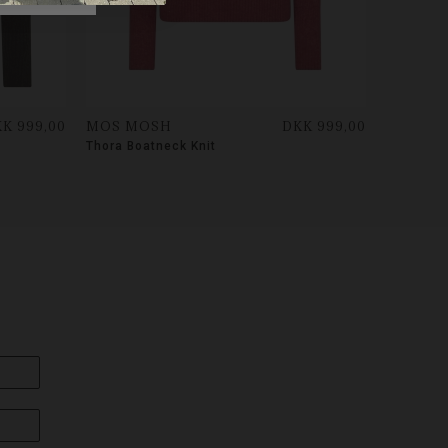
K 999,00
MOS MOSH
DKK 999,00
Thora Boatneck Knit