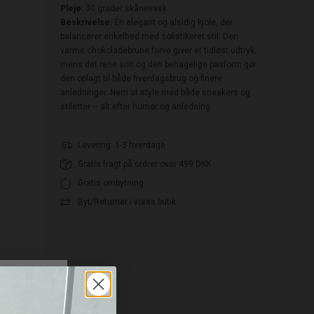
Pleje:
30 grader skånevask
Beskrivelse:
En elegant og alsidig kjole, der
balancerer enkelhed med sofistikeret stil. Den
varme chokoladebrune farve giver et tidløst udtryk,
mens det rene snit og den behagelige pasform gør
den oplagt til både hverdagsbrug og finere
anledninger. Nem at style med både sneakers og
stiletter – alt efter humør og anledning.
Levering: 1-3 hverdage
Gratis fragt på ordrer over 499 DKK
Gratis ombytning
Byt/Returner i vores butik