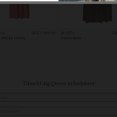
IA
DKK 1.599,00
MARTA
DK
 DRESS CORAL
Zenith kjole
Tilmeld dig Queen
nyhedsbrev