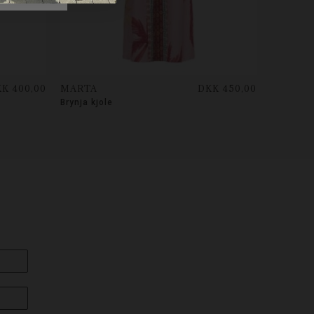
K 400,00
MARTA
DKK 450,00
Brynja kjole