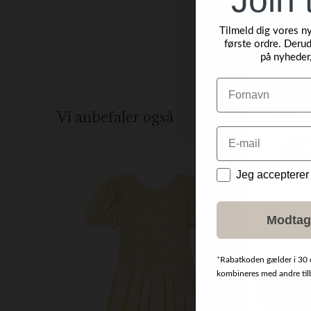
Tilmeld dig vores n
første ordre. Derud
på nyheder
Navn
Vi anbefaler også
Email
Data
Jeg accepterer
Modtag
*
Rabatkoden gælder i 30 
kombineres med andre tilbu