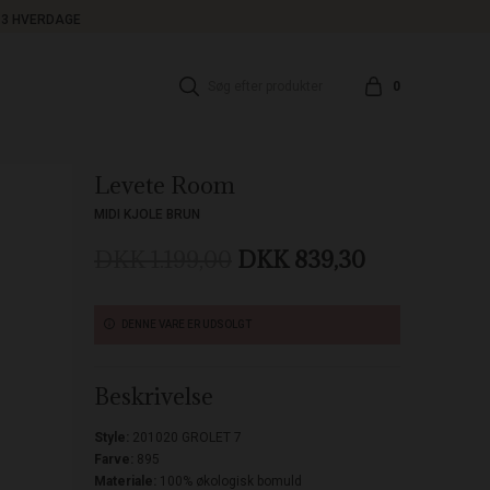
1-3 HVERDAGE
0
Levete Room
MIDI KJOLE BRUN
DKK 1.199,00
DKK 839,30
DENNE VARE ER UDSOLGT
Beskrivelse
Style:
201020 GROLET 7
Farve:
895
Materiale:
100% økologisk bomuld