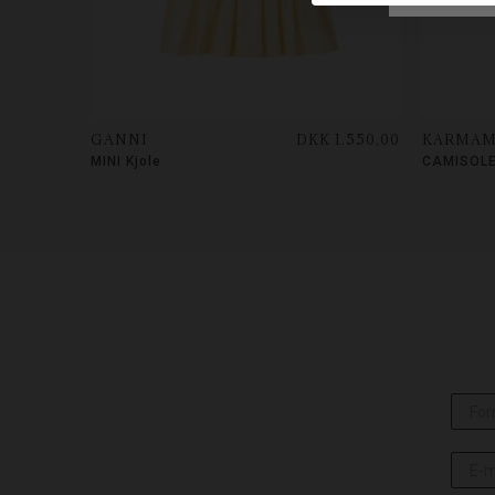
GANNI
DKK 1.550,00
KARMAM
MINI Kjole
CAMISOLE