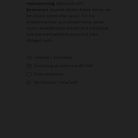
Vaskeanvisning
: Skånevask 30*C
Beskrivelse
: Klassisk skjorte i tidløst design, der
kan bruges sæson efter sæson. Den har
knaplukning foran og en elegant krave, og kan
styles i skræddersyede bukser for et sofistikeret
look eller med boyfriends jeans til et mere
afslappet outfit.
Levering: 1-3 hverdage
Gratis fragt på ordrer over 499 DKK
Gratis ombytning
Byt/Returner i vores butik