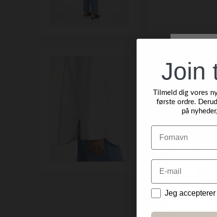
Join 
Tilmeld dig vores n
første ordre. Derud
på nyheder
Navn
Email
Data
Jeg accepterer