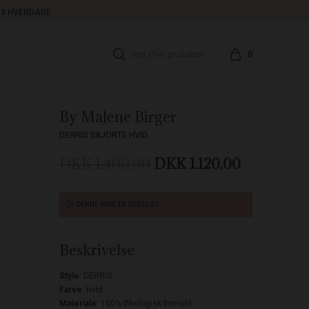
1-3 HVERDAGE
0
By Malene Birger
DERRIS SKJORTE HVID
DKK 1.400,00
DKK 1.120,00
DENNE VARE ER UDSOLGT
Beskrivelse
Style
: DERRIS
Farve
: Hvid
Materiale
: 100% Økologisk bomuld