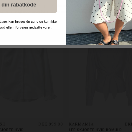
 din rabatkode
dage, kan bruges én gang og kan ikke
d eller i forvejen nedsatte varer.
SH
DKK 899,00
KARMAMIA
DKK
KJORTE HVID
LEE SKJORTE HVID BOMULD