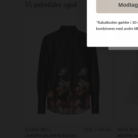
Vi anbefaler også
Modtag
*
Rabatkoden gælder i 30 
kombineres med andre tilbu
KARMAMIA
DKK 1.199,00
MOS MO
JOSEPH SKJORTE BLACK BLOSSOM
MATTIE S