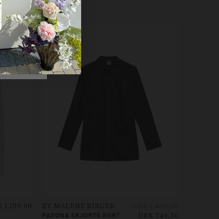
-50%
 1.199,00
BY MALENE BIRGER
DKK 1.499,00
DKK 749,50
PADONA SKJORTE SORT