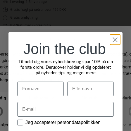
Levering: 1-3 hverdage
Gratis fragt på ordrer over 499 DKK
Gratis ombytning
Byt/Returner i vores butik
Join the club
Vi anbefaler også
Tilmeld dig vores nyhedsbrev og spar 10% på din
første ordre. Derudover holder vi dig opdateret
på nyheder, tips og meget mere
Navn
Efternavn
Email
Data
Jeg accepterer persondatapolitikken