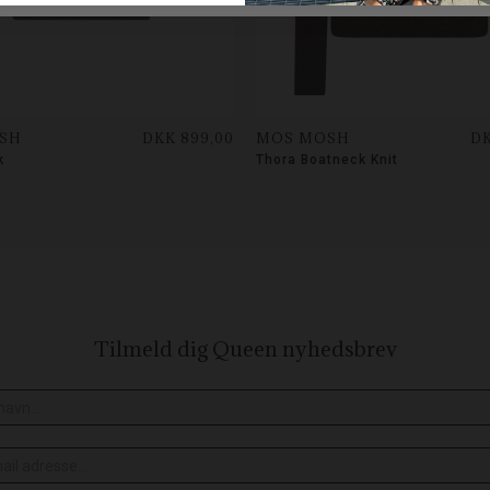
SH
DKK 899,00
MOS MOSH
DK
k
Thora Boatneck Knit
Tilmeld dig Queen
nyhedsbrev