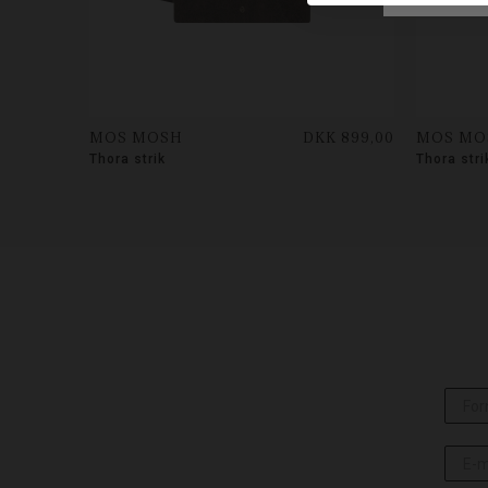
MOS MOSH
DKK 899,00
MOS MO
Thora strik
Thora stri