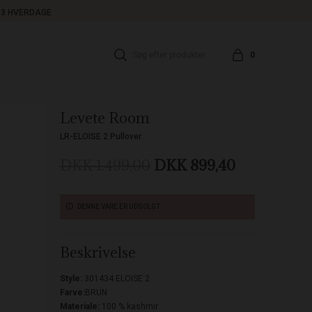
1-3 HVERDAGE
0
Levete Room
LR-ELOISE 2 Pullover
DKK 1.499,00
DKK 899,40
DENNE VARE ER UDSOLGT
Beskrivelse
Style:
301434 ELOISE 2
Farve:
BRUN
Materiale:
100 % kashmir