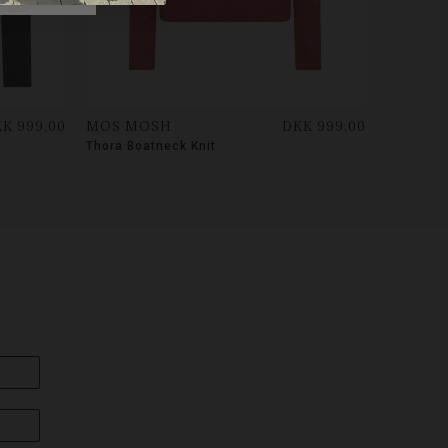
K 999,00
MOS MOSH
DKK 999,00
Thora Boatneck Knit