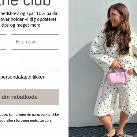
yhedsbrev og spar 10% på din
over holder vi dig opdateret
, tips og meget mere
Efternavn
NYHED
 persondatapolitikken
 din rabatkode
dage, kan bruges én gang og kan ikke
d eller i forvejen nedsatte varer.