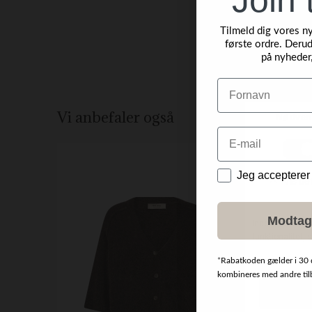
Tilmeld dig vores n
første ordre. Derud
på nyheder
Navn
Vi anbefaler også
Email
NYHED
Data
Jeg accepterer
Modtag
*
Rabatkoden gælder i 30 
kombineres med andre tilbu