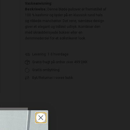
Vaskeanvisning:
Beskrivelse:
Denne bløde pullover er fremstillet af
100 % kashmir og byder på en klassisk rund hals
og ribbede manchetter. Det rene, sømløse design
giver et elegant og tidløst udtryk. Kombiner den
med skræddersyede bukser eller en
denimnederdel for et sofistikeret look.
Levering: 1-3 hverdage
Gratis fragt på ordrer over 499 DKK
Gratis ombytning
Byt/Returner i vores butik