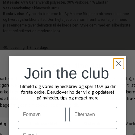
Materiale
: 69% Genanvendt polyester, 30% Viskose, 1% Elastan
Vaskeanvisning
: Skånevask 30*C
Beskrivelse
: Cymbaria-bukserne fra By Malene Birger kombinerer elegance
og hverdagsfunktionalitet. Den højtaljede pasform fremhæver taljen, mens
plisseringerne giver definition til de brede ben. Style dem med en silkeskjorte
for et sofistikeret og moderne look.
Levering: 1-3 hverdage
Gratis fragt på ordrer over 499 DKK
Gratis ombytning
Join the club
Byt/Returner i vores butik
Tilmeld dig vores nyhedsbrev og spar 10% på din
Vi anbefaler også
første ordre. Derudover holder vi dig opdateret
på nyheder, tips og meget mere
Navn
Efternavn
NYHED
NYHED
Email