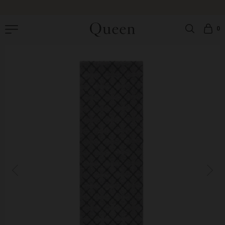
|
GRATIS OMBYTNING
|
GRATIS FRAGT PÅ ORDRER OVER 499 DKK |
LEVERING: 1-
3 HVERDAGE
0