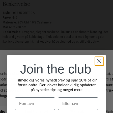
Beskrivelse
Style
: 101765 ORTEGA
Farve
: Grå
Materiale
: 90% Uld, 10% Cashmere
Mål
: 60 x 200 cm
Beskrivelse
: Længere, elegant tørklæde i luksuriøs cashmere-blanding, der
holder dig varm på kolde dage. Tørklædet er detaljeret med frynser og det
ikoniske blomsterprint, hvilket giver både blødhed og et stilfuldt udtryk.
Levering: 1-3 hverdage
Gratis fragt på ordrer over 499 DKK
Join the club
Gratis ombytning
Byt/Returner i vores butik
Tilmeld dig vores nyhedsbrev og spar 10% på din
første ordre. Derudover holder vi dig opdateret
på nyheder, tips og meget mere
Vi anbefaler også
Navn
Efternavn
-20%
-50%