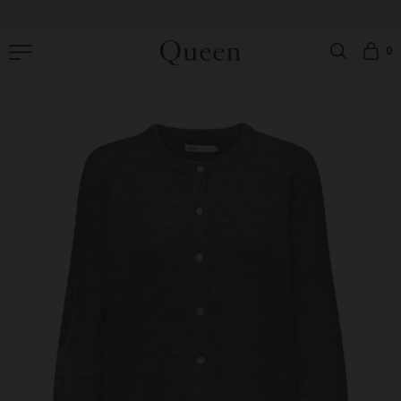
|
GRATIS OMBYTNING
|
GRATIS FRAGT PÅ ORDRER OVER 499 DKK |
LEVERING: 1-
3 HVERDAGE
0