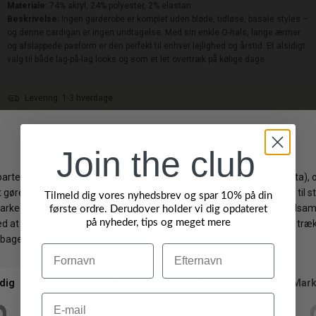
Materiale:
74% akryl, 24% polyester, 2% elastan
Beskrivelse:
Ingen garderobe er komplet uden bløde, tidløse, basale styles –
og denne cardigan er ingen undtagelse. Med sin enkle O-hals, lange ærmer
og afslappede pasform er den perfekt til enhver lejlighed og årstid. Et alsidigt
valg til både lag-på-lag looks og som et let overtræk på kølige dage.
Levering: 1-3 hverdage
Gratis fragt på ordrer over 499 DKK
Gratis ombytning
Join the club
Byt/Returner i vores butik
Tilmeld dig vores nyhedsbrev og spar 10% på din
Vi anbefaler også
første ordre. Derudover holder vi dig opdateret
på nyheder, tips og meget mere
Navn
Efternavn
NYHED
NYHED
Email