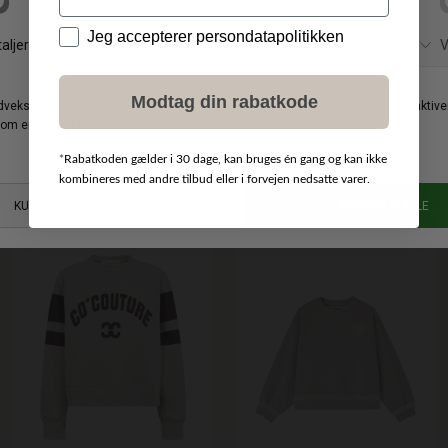
Data
Jeg accepterer persondatapolitikken
Modtag din rabatkode
MOS MOSH
MOS MOSH
*
Rabatkoden gælder i 30 dage, kan bruges én gang og kan ikke
DKK 999,00
DKK 999,00
Thora Boatneck Knit
Thora Boatneck Knit
kombineres med andre tilbud eller i forvejen nedsatte varer.
XS
S
M
L
XL
S
M
L
XL