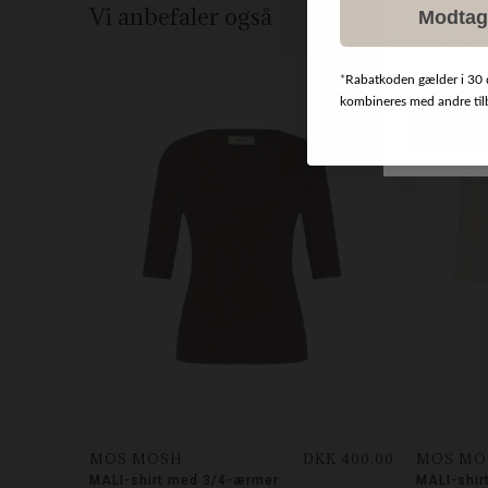
Vi anbefaler også
Modtag
*
Rabatkoden gælder i 30 
NYHED
kombineres med andre tilbu
MOS MOSH
DKK 400,00
MOS MO
MALI-shirt med 3/4-ærmer
MALI-shir