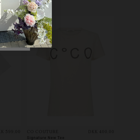
NYHED
K 599,00
CO COUTURE
DKK 400,00
Signature New Tee