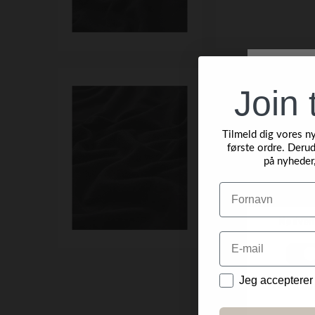
Join 
Tilmeld dig vores n
første ordre. Derud
på nyheder
Navn
Email
Data
Jeg accepterer