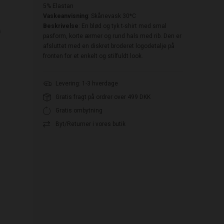
5% Elastan
Vaskeanvisning
: Skånevask 30*C
Beskrivelse
: En blød og tyk t-shirt med smal
pasform, korte ærmer og rund hals med rib. Den er
afsluttet med en diskret broderet logodetalje på
fronten for et enkelt og stilfuldt look.
Levering: 1-3 hverdage
Gratis fragt på ordrer over 499 DKK
Gratis ombytning
Byt/Returner i vores butik