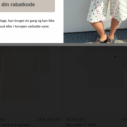
 din rabatkode
dage, kan bruges én gang og kan ikke
NYHED
d eller i forvejen nedsatte varer.
SH
DKK 400,00
MUNTHE
DK
t med 3/4-ærmer
BELLAMY T-Shirt