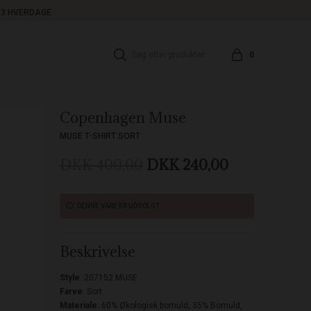
1-3 HVERDAGE
0
Copenhagen Muse
MUSE T-SHIRT SORT
DKK 400,00
DKK 240,00
DENNE VARE ER UDSOLGT
Beskrivelse
Style
: 207152 MUSE
Farve
: Sort
Materiale
: 60% Økologisk bomuld, 35% Bomuld,