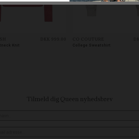
SH
DKK 999,00
CO COUTURE
DK
tneck Knit
College Sweatshirt
Tilmeld dig Queen
nyhedsbrev