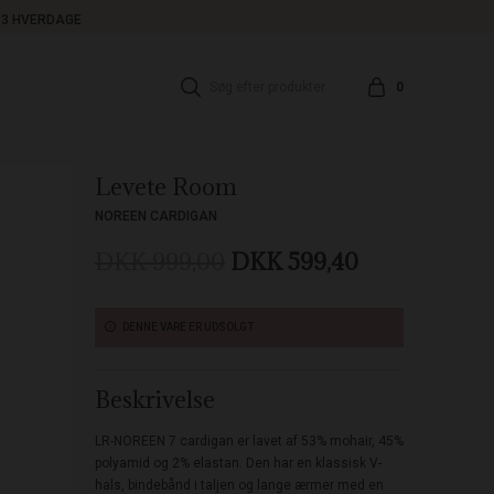
1-3 HVERDAGE
0
Levete Room
NOREEN CARDIGAN
DKK 999,00
DKK 599,40
DENNE VARE ER UDSOLGT
Beskrivelse
LR-NOREEN 7 cardigan er lavet af 53% mohair, 45%
polyamid og 2% elastan. Den har en klassisk V-
hals, bindebånd i taljen og lange ærmer med en