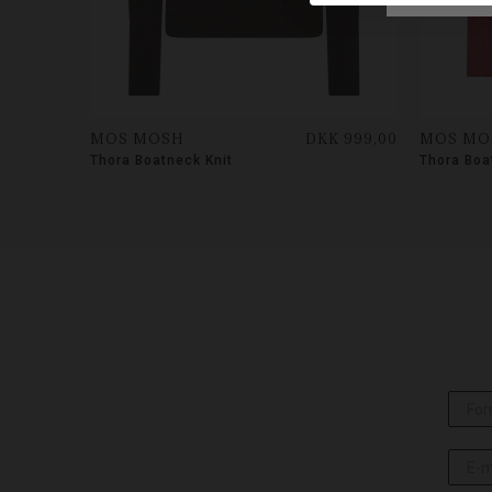
MOS MOSH
DKK 999,00
MOS MO
Thora Boatneck Knit
Thora Boa