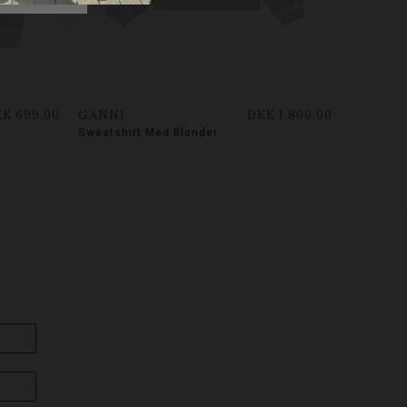
K 699,00
GANNI
DKK 1.800,00
Sweatshirt Med Blonder