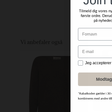
Tilmeld dig vores n
første ordre. Derud
på nyheder
Navn
Vi anbefaler også
Email
NYHED
Data
Jeg accepterer
Modtag
*
Rabatkoden gælder i 30 
kombineres med andre tilbu