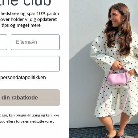
yhedsbrev og spar 10% på din
over holder vi dig opdateret
, tips og meget mere
Efternavn
NYHED
 persondatapolitikken
 din rabatkode
dage, kan bruges én gang og kan ikke
d eller i forvejen nedsatte varer.