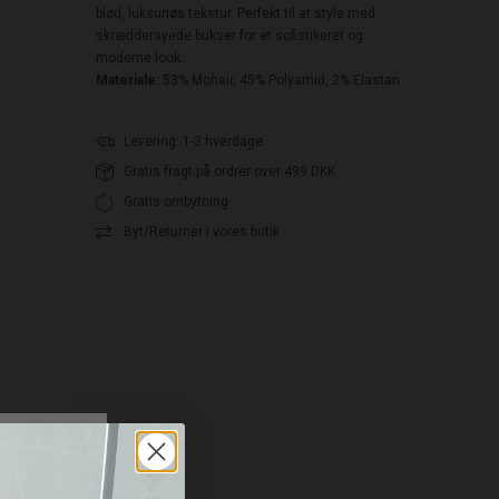
blød, luksuriøs tekstur. Perfekt til at style med
skræddersyede bukser for et sofistikeret og
moderne look.
Materiale:
53% Mohair, 45% Polyamid, 2% Elastan
Levering: 1-3 hverdage
Gratis fragt på ordrer over 499 DKK
Gratis ombytning
Byt/Returner i vores butik