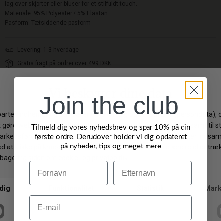
lag over skjorter eller bluser for et stilfuldt touch.
Materiale: 95% Polyester / 5% Elastan
Pasform: Tætsiddende pasform
Levering: 1-3 hverdage
Gratis fragt på ordrer over 499 DKK
Gratis ombytning
Byt/Returner i vores butik
Join the club
Vi anbefaler også
Tilmeld dig vores nyhedsbrev og spar 10% på din
første ordre. Derudover holder vi dig opdateret
på nyheder, tips og meget mere
-20%
-20%
Navn
Efternavn
Email