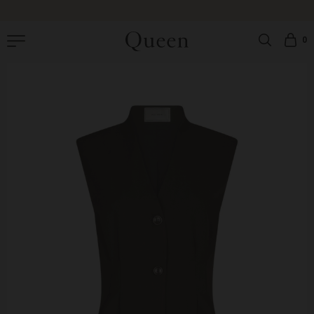
|
GRATIS OMBYTNING
|
GRATIS FRAGT PÅ ORDRER OVER 499 DKK |
LEVERING: 1-
3 HVERDAGE
0