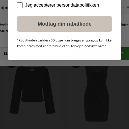
Data
Jeg accepterer persondatapolitikken
Modtag din rabatkode
NEO NOIR
DKK 699,00
NEO NOIR
DKK 499,00
DKK 559,20
DKK 399,20
NOVA KJOLE
LUNET BOTANICAL BORDER BUKSER
*
Rabatkoden gælder i 30 dage, kan bruges én gang og kan ikke
38
34
kombineres med andre tilbud eller i forvejen nedsatte varer.
-20%
-20%