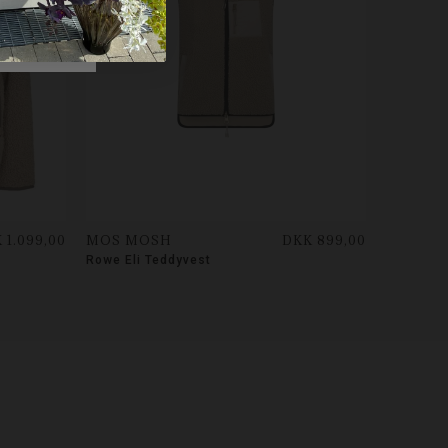
 1.099,00
MOS MOSH
DKK 899,00
Rowe Eli Teddyvest