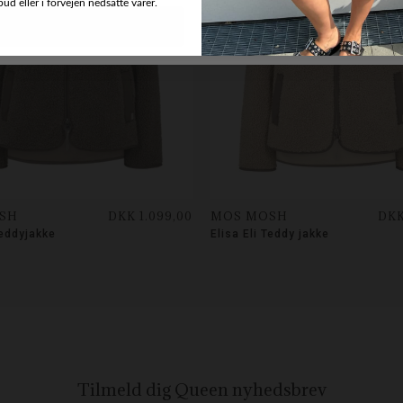
d eller i forvejen nedsatte varer.
SH
DKK 1.099,00
MOS MOSH
DKK
Teddyjakke
Elisa Eli Teddy jakke
Tilmeld dig Queen
nyhedsbrev