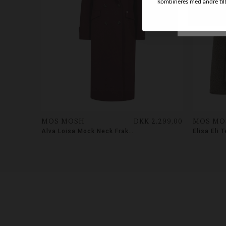
kombineres med andre tilbu
MOS MOSH
DKK 2.299,00
MOS MO
Alva Loisa Mock Neck Frakke
Elisa Eli 