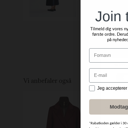
Join 
Tilmeld dig vores n
første ordre. Derud
på nyheder
Navn
Email
Vi anbefaler også
Data
Jeg accepterer
NYHED
Modtag
*
Rabatkoden gælder i 30 