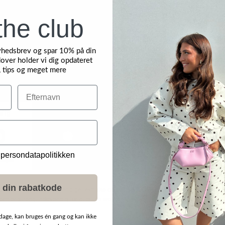
the club
yhedsbrev og spar 10% på din
over holder vi dig opdateret
, tips og meget mere
Efternavn
 persondatapolitikken
NYHED
 din rabatkode
dage, kan bruges én gang og kan ikke