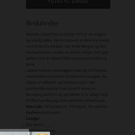
Beskrivelse
Mariella Jacket fra Lovechild 1979 er en elegant
og alsidig jakke, der kombinerer et klassisk design
med moderne detaljer. Den korte længde og den
markante krave skaber et stilrent udtryk, som gør
jakken nem at style til både bukser, nederdele og
kjoler.
Jakken lukkes med knapper foran og har foldede
manchetter med runde stofbetrukne knapper, der
tilfører et raffineret og feminint touch. Den
komfortable kvalitet med stretch sikrer en
behagelig pasform og gør jakken til et oplagt valg
til både hverdag og mere velklædte anledninger.
Materiale:
63% polyester, 33% rayon, 4% spandex
Pasform:
Kort model
Detaljer:
Stor krave
Knaplukning foran