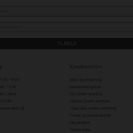
TILMELD
p
Kundeservice
11.00 - 13.00
Retur og ombytning
.00 - 13.00
Handelsbetingelser
Søn: Lukket
Om Queen and Kids
16 5780
Job hos Queen and Kids
eenandkids.dk
Tilpas dine cookie indstilling
Cookie og privatlivspolitik
Køb gavekort
Fortryd ordre