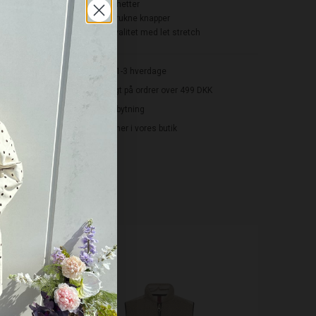
Foldede manchetter
Runde stofbetrukne knapper
Komfortabel kvalitet med let stretch
Levering: 1-3 hverdage
Gratis fragt på ordrer over 499 DKK
Gratis ombytning
Byt/Returner i vores butik