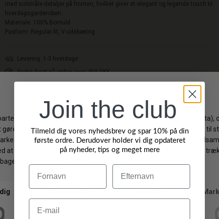
med solstråle-detaljer på fronten, hvilket giver et elegant og legende touch til
hverdagsgarderoben.
Materiale: 100% Bomuld
Pasform: Regular fit, V-udskæring
Levering: 1-3 hverdage
Gratis fragt på ordrer over 499 DKK
Gratis ombytning
Byt/Returner i vores butik
Join the club
Vi anbefaler også
Tilmeld dig vores nyhedsbrev og spar 10% på din
første ordre. Derudover holder vi dig opdateret
på nyheder, tips og meget mere
NYHED
NYHED
Navn
Efternavn
Email