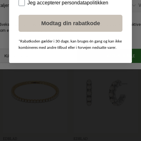
Data
Jeg accepterer persondatapolitikken
Modtag din rabatkode
BY MALENE BIRGER
DKK 1.500,00
BY MALENE BIRGER
DKK 900,00
DKK 1.050,00
DKK 450,00
Chanlas messingbælte
Herlas Pearl ankelkæde
*
Rabatkoden gælder i 30 dage, kan bruges én gang og kan ikke
kombineres med andre tilbud eller i forvejen nedsatte varer.
EDBLAD
EDBLAD