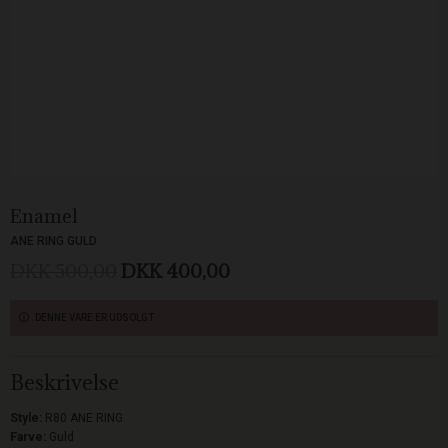
Enamel
ANE RING GULD
DKK 500,00
DKK 400,00
DENNE VARE ER UDSOLGT
Beskrivelse
Style:
R80 ANE RING
Farve:
Guld