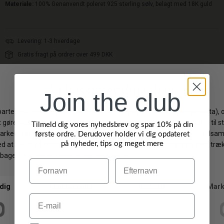
Materiale:
100%
Genanvendt poleret 925 sterling sølv, belagt med 18K guld
Levering: 1-3 hverdage
Gratis fragt på ordrer over 499 DKK
Gratis ombytning
Byt/Returner i vores butik
Join the club
Vi anbefaler også
Tilmeld dig vores nyhedsbrev og spar 10% på din
første ordre. Derudover holder vi dig opdateret
på nyheder, tips og meget mere
-30%
-50%
Navn
Efternavn
Email